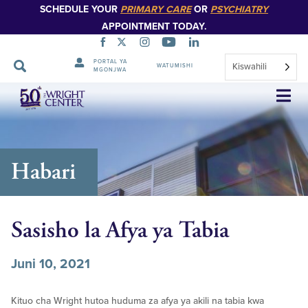
SCHEDULE YOUR
PRIMARY CARE
OR
PSYCHIATRY
APPOINTMENT TODAY.
PORTAL YA
Kiswahili
WATUMISHI
MGONJWA
Ruka
Urambazaji
Habari
Sasisho la Afya ya Tabia
Juni 10, 2021
Kituo cha Wright hutoa huduma za afya ya akili na tabia kwa