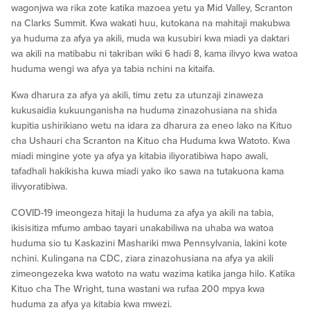
wagonjwa wa rika zote katika mazoea yetu ya Mid Valley, Scranton
na Clarks Summit. Kwa wakati huu, kutokana na mahitaji makubwa
ya huduma za afya ya akili, muda wa kusubiri kwa miadi ya daktari
wa akili na matibabu ni takriban wiki 6 hadi 8, kama ilivyo kwa watoa
huduma wengi wa afya ya tabia nchini na kitaifa.
Kwa dharura za afya ya akili, timu zetu za utunzaji zinaweza
kukusaidia kukuunganisha na huduma zinazohusiana na shida
kupitia ushirikiano wetu na idara za dharura za eneo lako na Kituo
cha Ushauri cha Scranton na Kituo cha Huduma kwa Watoto. Kwa
miadi mingine yote ya afya ya kitabia iliyoratibiwa hapo awali,
tafadhali hakikisha kuwa miadi yako iko sawa na tutakuona kama
ilivyoratibiwa.
COVID-19 imeongeza hitaji la huduma za afya ya akili na tabia,
ikisisitiza mfumo ambao tayari unakabiliwa na uhaba wa watoa
huduma sio tu Kaskazini Mashariki mwa Pennsylvania, lakini kote
nchini. Kulingana na CDC, ziara zinazohusiana na afya ya akili
zimeongezeka kwa watoto na watu wazima katika janga hilo. Katika
Kituo cha The Wright, tuna wastani wa rufaa 200 mpya kwa
huduma za afya ya kitabia kwa mwezi.