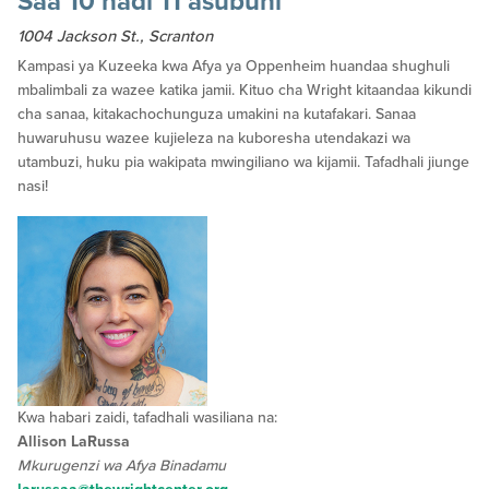
Saa 10 hadi 11 asubuhi
1004 Jackson St., Scranton
Kampasi ya Kuzeeka kwa Afya ya Oppenheim huandaa shughuli
mbalimbali za wazee katika jamii. Kituo cha Wright kitaandaa kikundi
cha sanaa, kitakachochunguza umakini na kutafakari. Sanaa
huwaruhusu wazee kujieleza na kuboresha utendakazi wa
utambuzi, huku pia wakipata mwingiliano wa kijamii. Tafadhali jiunge
nasi!
Kwa habari zaidi, tafadhali wasiliana na:
Allison LaRussa
Mkurugenzi wa Afya Binadamu