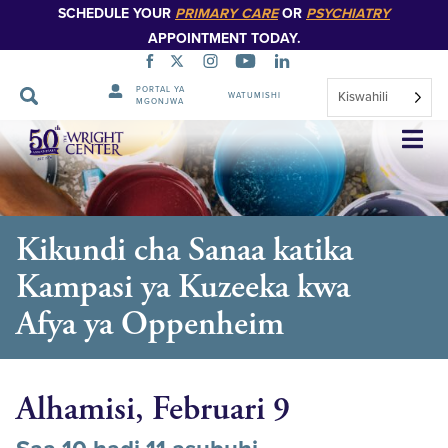
SCHEDULE YOUR
PRIMARY CARE
OR
PSYCHIATRY
APPOINTMENT TODAY.
PORTAL YA
Kiswahili
WATUMISHI
MGONJWA
Ruka
Urambazaji
Kikundi cha Sanaa katika
Kampasi ya Kuzeeka kwa
Afya ya Oppenheim
Alhamisi, Februari 9