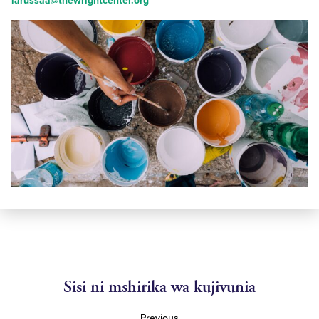
larussaa@thewrightcenter.org
Sisi ni mshirika wa kujivunia
Previous