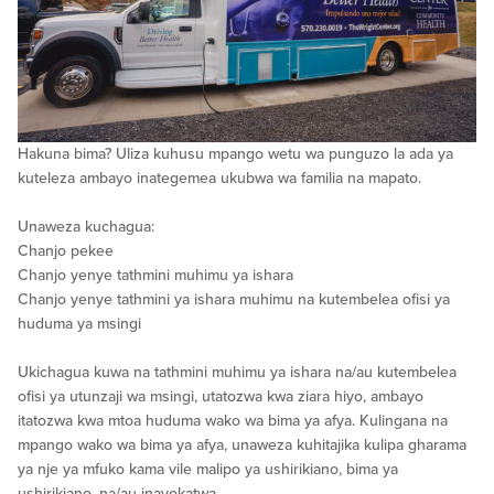
Hakuna bima? Uliza kuhusu mpango wetu wa punguzo la ada ya
kuteleza ambayo inategemea ukubwa wa familia na mapato.
Unaweza kuchagua:
Chanjo pekee
Chanjo yenye tathmini muhimu ya ishara
Chanjo yenye tathmini ya ishara muhimu na kutembelea ofisi ya
huduma ya msingi
Ukichagua kuwa na tathmini muhimu ya ishara na/au kutembelea
ofisi ya utunzaji wa msingi, utatozwa kwa ziara hiyo, ambayo
itatozwa kwa mtoa huduma wako wa bima ya afya. Kulingana na
mpango wako wa bima ya afya, unaweza kuhitajika kulipa gharama
ya nje ya mfuko kama vile malipo ya ushirikiano, bima ya
ushirikiano, na/au inayokatwa.