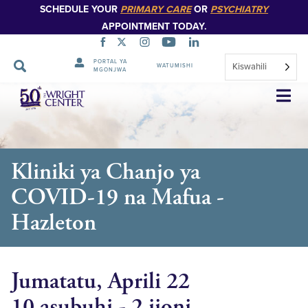
SCHEDULE YOUR
PRIMARY CARE
OR
PSYCHIATRY
APPOINTMENT TODAY.
PORTAL YA
Kiswahili
WATUMISHI
MGONJWA
Ruka
Urambazaji
Kliniki ya Chanjo ya
COVID-19 na Mafua -
Hazleton
Jumatatu, Aprili 22
10 asubuhi - 2 jioni