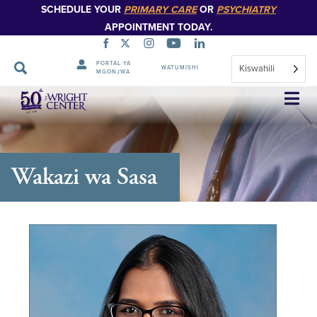
SCHEDULE YOUR
PRIMARY CARE
OR
PSYCHIATRY
APPOINTMENT TODAY.
PORTAL YA
Kiswahili
WATUMISHI
MGONJWA
Ruka
Urambazaji
Wakazi wa Sasa