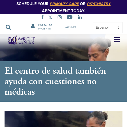
SCHEDULE YOUR
PRIMARY CARE
OR
PSYCHIATRY
APPOINTMENT TODAY.
PORTAL DEL
Español
CARRERA
PACIENTE
Saltar
navegación
El centro de salud también
ayuda con cuestiones no
médicas