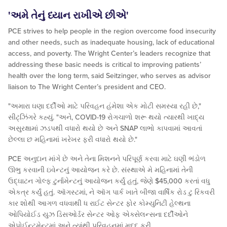
'અમે તેનું ધ્યાન રાખીએ છીએ'
PCE strives to help people in the region overcome food insecurity
and other needs, such as inadequate housing, lack of educational
access, and poverty. The Wright Center’s leaders recognize that
addressing these basic needs is critical to improving patients’
health over the long term, said Seitzinger, who serves as advisor
liaison to The Wright Center’s president and CEO.
"અમારા ઘણા દર્દીઓ માટે પરિવહન હંમેશા એક મોટી સમસ્યા રહી છે,"
સીટ્ઝિંગરે કહ્યું. "અને, COVID-19 રોગચાળો શરૂ થયો ત્યારથી ખાદ્ય
અસુરક્ષામાં ઝડપથી વધારો થયો છે અને SNAP લાભો કાપવામાં આવતાં
છેલ્લા છ મહિનામાં ખરેખર ફરી વધારો થયો છે."
PCE અનુદાન માંગે છે અને તેના મિશનને પરિપૂર્ણ કરવા માટે ઘણી ભંડોળ
ઊભુ કરવાની ઇવેન્ટનું આયોજન કરે છે. સંસ્થાએ મે મહિનામાં તેની
ઉદ્ઘાટન ગોલ્ફ ટુર્નામેન્ટનું આયોજન કર્યું હતું, જેણે $45,000 કરતાં વધુ
એકત્ર કર્યું હતું. ઑગસ્ટમાં, ને ઑગ પાર્ક ખાતે બીજા વાર્ષિક રોડ ટુ રિકવરી
કાર શોથી આગળ વધવાથી ધ રાઈટ સેન્ટર ફોર કોમ્યુનિટી હેલ્થના
ઓપિયોઈડ યુઝ ડિસઓર્ડર સેન્ટર ઓફ એક્સેલન્સના દર્દીઓને
એપોઈન્ટમેન્ટમાં અને ત્યાંથી પરિવહનમાં મદદ કરી.