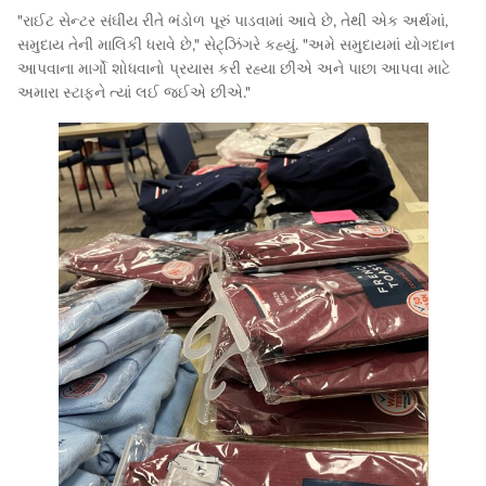
"રાઈટ સેન્ટર સંઘીય રીતે ભંડોળ પૂરું પાડવામાં આવે છે, તેથી એક અર્થમાં,
સમુદાય તેની માલિકી ધરાવે છે," સેટ્ઝિંગરે કહ્યું. "અમે સમુદાયમાં યોગદાન
આપવાના માર્ગો શોધવાનો પ્રયાસ કરી રહ્યા છીએ અને પાછા આપવા માટે
અમારા સ્ટાફને ત્યાં લઈ જઈએ છીએ."