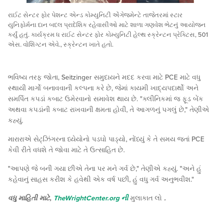
રાઈટ સેન્ટર ફોર પેશન્ટ એન્ડ કોમ્યુનિટી એંગેજમેન્ટે તાજેતરમાં સ્ટાર
યુનિફોર્મના દાન બદલ પ્રાદેશિક રહેવાસીઓ માટે શાળા ગણવેશ ભેટનું આયોજન
કર્યું હતું. કાર્યક્રમ ધ રાઈટ સેન્ટર ફોર કોમ્યુનિટી હેલ્થ સ્ક્રેન્ટન પ્રેક્ટિસ, 501
એસ. વોશિંગ્ટન એવે., સ્ક્રેન્ટન ખાતે હતો.
ભવિષ્ય તરફ જોતા, Seitzinger સમુદાયને મદદ કરવા માટે PCE માટે વધુ
સ્થાયી માર્ગો બનાવવાની કલ્પના કરે છે, જેમાં કાયમી ખાદ્યપદાર્થો અને
સમર્પિત કપડાં કબાટ ઉમેરવાનો સમાવેશ થાય છે. "ક્લીનિકમાં જ ફૂડ બેંક
અથવા કપડાંની કબાટ રાખવાની ક્ષમતા હોવી, તે આગળનું પગલું છે," તેણીએ
કહ્યું.
મારારાએ સેટ્ઝિંગરના ધ્યેયોનો પડઘો પાડ્યો, નોંધ્યું કે તે સમય જતાં PCE
કેવી રીતે વધશે તે જોવા માટે તે ઉત્સાહિત છે.
"આપણે જે બની ગયા છીએ તેના પર મને ગર્વ છે," તેણીએ કહ્યું. "અને હું
કહેવાનું સાહસ કરીશ કે હવેથી એક વર્ષ પછી, હું વધુ ગર્વ અનુભવીશ."
વધુ માહિતી માટે,
TheWrightCenter.org ની
મુલાકાત લો
.