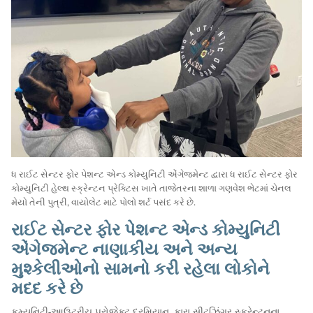
ધ રાઈટ સેન્ટર ફોર પેશન્ટ એન્ડ કોમ્યુનિટી એંગેજમેન્ટ દ્વારા ધ રાઈટ સેન્ટર ફોર
કોમ્યુનિટી હેલ્થ સ્ક્રેન્ટન પ્રેક્ટિસ ખાતે તાજેતરના શાળા ગણવેશ ભેટમાં ચેનલ
મેયો તેની પુત્રી, વાયોલેટ માટે પોલો શર્ટ પસંદ કરે છે.
રાઈટ સેન્ટર ફોર પેશન્ટ એન્ડ કોમ્યુનિટી
એંગેજમેન્ટ નાણાકીય અને અન્ય
મુશ્કેલીઓનો સામનો કરી રહેલા લોકોને
મદદ કરે છે
કમ્યુનિટી-આઉટરીચ પ્રોજેક્ટ દરમિયાન, કારા સીટ્ઝિંગર સ્ક્રેન્ટનના