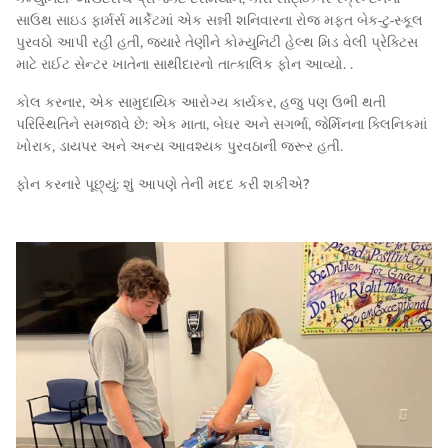
સાઉથ સાઇડ ફાર્મર્સ માર્કેટમાં એક સન્ની શનિવારના રોજ મફત બેક-ટુ-સ્કૂલ
પુરવઠો આપી રહી હતી, જ્યારે તેણીને કોમ્યુનિટી હેલ્થ મિડ વેલી પ્રેક્ટિસ
માટે રાઈટ સેન્ટર ખાતેના સાથીદારનો તાત્કાલિક ફોન આવ્યો. .
કોલ કરનાર, એક સામુદાયિક આરોગ્ય કાર્યકર, હજુ પણ ઉભી થતી
પરિસ્થિતિને સમજાવે છે: એક માતા, બેઘર અને સગર્ભા, જેર્મિનના ક્લિનિકમાં
ખોરાક, ડાયપર અને અન્ય આવશ્યક પુરવઠાની જરૂર હતી.
ફોન કરનારે પૂછ્યું: શું આપણે તેની મદદ કરી શકીએ?