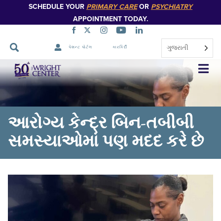
SCHEDULE YOUR
PRIMARY CARE
OR
PSYCHIATRY
APPOINTMENT TODAY.
ગુજરાતી
પેશન્ટ પોર્ટલ
કારકિર્દી
નેવિગેશન
છોડો
આરોગ્ય કેન્દ્ર બિન-તબીબી
સમસ્યાઓમાં પણ મદદ કરે છે