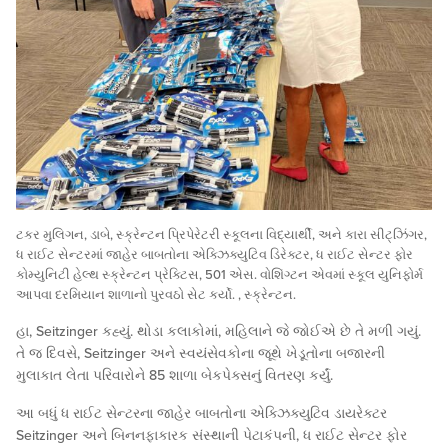
ટકર મુલિગન, ડાબે, સ્ક્રેન્ટન પ્રિપેરેટરી સ્કૂલના વિદ્યાર્થી, અને કારા સીટ્ઝિંગર,
ધ રાઈટ સેન્ટરમાં જાહેર બાબતોના એક્ઝિક્યુટિવ ડિરેક્ટર, ધ રાઈટ સેન્ટર ફોર
કોમ્યુનિટી હેલ્થ સ્ક્રેન્ટન પ્રેક્ટિસ, 501 એસ. વોશિંગ્ટન એવમાં સ્કૂલ યુનિફોર્મ
આપવા દરમિયાન શાળાનો પુરવઠો સેટ કર્યો. , સ્ક્રેન્ટન.
હા, Seitzinger કહ્યું. થોડા કલાકોમાં, મહિલાને જે જોઈએ છે તે મળી ગયું.
તે જ દિવસે, Seitzinger અને સ્વયંસેવકોના જૂથે ખેડૂતોના બજારની
મુલાકાત લેતા પરિવારોને 85 શાળા બેકપેક્સનું વિતરણ કર્યું.
આ બધું ધ રાઈટ સેન્ટરના જાહેર બાબતોના એક્ઝિક્યુટિવ ડાયરેક્ટર
Seitzinger અને બિનનફાકારક સંસ્થાની પેટાકંપની, ધ રાઈટ સેન્ટર ફોર