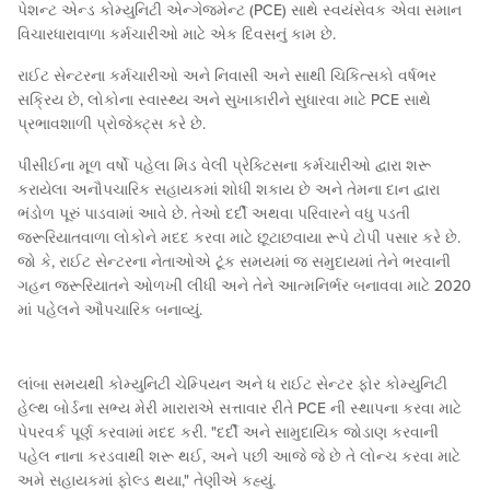
પેશન્ટ એન્ડ કોમ્યુનિટી એન્ગેજમેન્ટ (PCE) સાથે સ્વયંસેવક એવા સમાન
વિચારધારાવાળા કર્મચારીઓ માટે એક દિવસનું કામ છે.
રાઈટ સેન્ટરના કર્મચારીઓ અને નિવાસી અને સાથી ચિકિત્સકો વર્ષભર
સક્રિય છે, લોકોના સ્વાસ્થ્ય અને સુખાકારીને સુધારવા માટે PCE સાથે
પ્રભાવશાળી પ્રોજેક્ટ્સ કરે છે.
પીસીઈના મૂળ વર્ષો પહેલા મિડ વેલી પ્રેક્ટિસના કર્મચારીઓ દ્વારા શરૂ
કરાયેલા અનૌપચારિક સહાયકમાં શોધી શકાય છે અને તેમના દાન દ્વારા
ભંડોળ પૂરું પાડવામાં આવે છે. તેઓ દર્દી અથવા પરિવારને વધુ પડતી
જરૂરિયાતવાળા લોકોને મદદ કરવા માટે છૂટાછવાયા રૂપે ટોપી પસાર કરે છે.
જો કે, રાઈટ સેન્ટરના નેતાઓએ ટૂંક સમયમાં જ સમુદાયમાં તેને ભરવાની
ગહન જરૂરિયાતને ઓળખી લીધી અને તેને આત્મનિર્ભર બનાવવા માટે 2020
માં પહેલને ઔપચારિક બનાવ્યું.
લાંબા સમયથી કોમ્યુનિટી ચેમ્પિયન અને ધ રાઈટ સેન્ટર ફોર કોમ્યુનિટી
હેલ્થ બોર્ડના સભ્ય મેરી મારારાએ સત્તાવાર રીતે PCE ની સ્થાપના કરવા માટે
પેપરવર્ક પૂર્ણ કરવામાં મદદ કરી. "દર્દી અને સામુદાયિક જોડાણ કરવાની
પહેલ નાના કરડવાથી શરૂ થઈ, અને પછી આજે જે છે તે લોન્ચ કરવા માટે
અમે સહાયકમાં ફોલ્ડ થયા," તેણીએ કહ્યું.