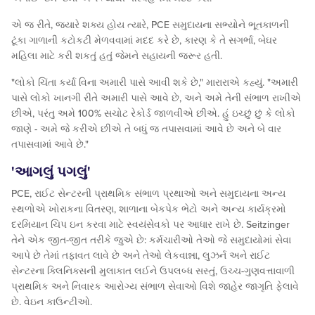
એ જ રીતે, જ્યારે શક્ય હોય ત્યારે, PCE સમુદાયના સભ્યોને ભૂતકાળની
ટૂંકા ગાળાની કટોકટી મેળવવામાં મદદ કરે છે, કારણ કે તે સગર્ભા, બેઘર
મહિલા માટે કરી શકતું હતું જેમને સહાયની જરૂર હતી.
"લોકો ચિંતા કર્યા વિના અમારી પાસે આવી શકે છે," મારારાએ કહ્યું. "અમારી
પાસે લોકો ખાનગી રીતે અમારી પાસે આવે છે, અને અમે તેની સંભાળ રાખીએ
છીએ, પરંતુ અમે 100% સચોટ રેકોર્ડ જાળવીએ છીએ. હું ઇચ્છું છું કે લોકો
જાણે - અમે જે કરીએ છીએ તે બધું જ તપાસવામાં આવે છે અને બે વાર
તપાસવામાં આવે છે."
'આગલું પગલું'
PCE, રાઈટ સેન્ટરની પ્રાથમિક સંભાળ પ્રથાઓ અને સમુદાયના અન્ય
સ્થળોએ ખોરાકના વિતરણ, શાળાના બેકપેક ભેટો અને અન્ય કાર્યક્રમો
દરમિયાન ચિપ ઇન કરવા માટે સ્વયંસેવકો પર આધાર રાખે છે. Seitzinger
તેને એક જીત-જીત તરીકે જુએ છે: કર્મચારીઓ તેઓ જે સમુદાયોમાં સેવા
આપે છે તેમાં તફાવત લાવે છે અને તેઓ લેકવાન્ના, લુઝર્ન અને રાઈટ
સેન્ટરના ક્લિનિક્સની મુલાકાત લઈને ઉપલબ્ધ સસ્તું, ઉચ્ચ-ગુણવત્તાવાળી
પ્રાથમિક અને નિવારક આરોગ્ય સંભાળ સેવાઓ વિશે જાહેર જાગૃતિ ફેલાવે
છે. વેઇન કાઉન્ટીઓ.