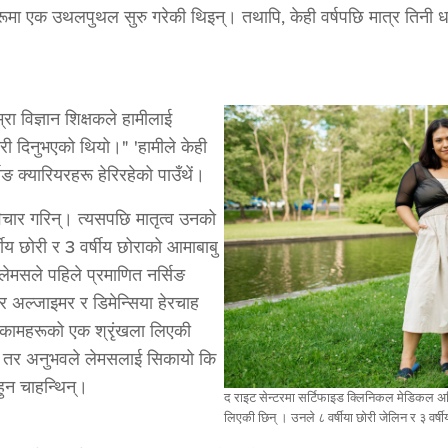
हरूमा एक उथलपुथल सुरु गरेकी थिइन्। तथापि, केही वर्षपछि मात्र तिनी ध
म्रा विज्ञान शिक्षकले हामीलाई
ेवारी दिनुभएको थियो।" 'हामीले केही
ङ क्यारियरहरू हेरिरहेको पाउँथें।
विचार गरिन्। त्यसपछि मातृत्व उनको
य छोरी र 3 वर्षीय छोराको आमाबाबु
 लेमसले पहिले प्रमाणित नर्सिङ
 अल्जाइमर र डिमेन्सिया हेरचाह
े कामहरूको एक श्रृंखला लिएकी
्यो, तर अनुभवले लेमसलाई सिकायो कि
 हुन चाहन्थिन्।
द राइट सेन्टरमा सर्टिफाइड क्लिनिकल मेडिकल असिस्
लिएकी छिन् । उनले ८ वर्षीया छोरी जेलिन र ३ वर्ष