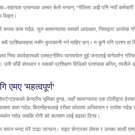
ह–सहायक प्रबन्धक अम्बर बेलो भन्छन्, "मेलिसा अझै पनि नयाँ कर्मचारी ह
म थिइन्।
 रूपमा काम गर्दछ, जुन सामान्यतया यसको आद्याक्षर, निमाद्वारा उल्लेख 
सबै प्रशिक्षकहरू मसँग कुराकानी गर्न माहिर छन्। म कुनै पनि प्रश्न वा च
्टरमा निमा कार्यक्रमको एक्सटर्नशिप भागमार्फत दुई जनालाई मार्गदर्शन 
छ । उनी चाँडै संस्थान र यसको प्रशिक्षण विधिको प्रशंसक बनिन्, त्यसैले
ि एमए 'महत्वपूर्ण'
स्टेन्टहरूको केन्द्रीय भूमिका हुन्छ, जहाँ सामान्यतया एक टोलीद्वारा ह
्यासमा काम गर्दछ, बिरामीहरूलाई परीक्षा कोठामा अभिवादन र प्रवेश गर्दछ 
र्थन गर्दछ जबकि रोगी को कल्याण लाई बढावा दिन्छ।
्षणहरू मापन भन्दा धेरै टाढा जान्छन्। राइट सेन्टरका लेमस र उनका साथी ए