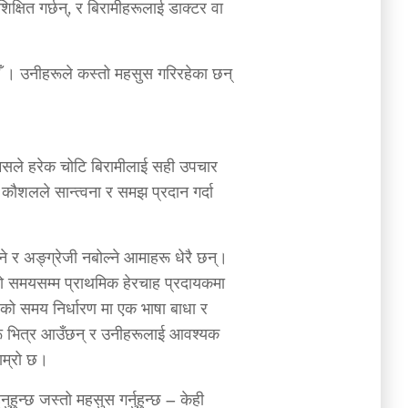
िक्षित गर्छन्, र बिरामीहरूलाई डाक्टर वा
 हौँ । उनीहरूले कस्तो महसुस गरिरहेका छन्
े लेमसले हरेक चोटि बिरामीलाई सही उपचार
 कौशलले सान्त्वना र समझ प्रदान गर्दा
े र अङ्ग्रेजी नबोल्ने आमाहरू धेरै छन्।
मो समयसम्म प्राथमिक हेरचाह प्रदायकमा
 को समय निर्धारण मा एक भाषा बाधा र
रू भित्र आउँछन् र उनीहरूलाई आवश्यक
राम्रो छ।
हुनुहुन्छ जस्तो महसुस गर्नुहुन्छ – केही