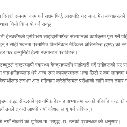
दिनको समयमा काम गर्न सक्षम थिएँ, त्यसपछि घर जान, मेरा बच्चाहरूको हे
थाहा थियो कि म यो गर्न सक्छु।
टी हेल्थसँगको प्रशिक्षण साझेदारीमार्फत संस्थानको कार्यक्रम पूरा गर्ने 
न् र सोही भवनमा प्रमाणित क्लिनिकल मेडिकल असिस्टेन्ट (एमए) को रूपमा
टर फर कम्युनिटी हेल्थ स्क्र्यान्टन प्राक्टिस।
युटले राष्ट्रव्यापी स्वास्थ्य केन्द्रहरूसँग साझेदारी गर्दै उनीहरूको घ
म सहभागीहरूलाई धेरै अन्य एमए कार्यक्रमहरू भन्दा छिटो र कम लागतम
्यार्थीलाई लगभग आठ महिनामा क्रेडेन्शियल परीक्षाको लागि बस्न तयार ग
ाइडमा राइट सेन्टरको प्राथमिक हेरचाह अभ्यासमा उनको बहिर्वाह घण्टाको सम
जहाँ उनले तुरुन्तै आफ्नो नयाँ कौशल लागू गर्न सक्थिन्।
फ्नो नयाँ नौकरी को भूमिका मा "समृद्ध" छ, उनको प्रबन्धक को अनुसार।