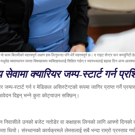
 काम बिरामीको महत्त्वपूर्ण लक्षण हरू लिनुभन्दा पनि धेरै महत्त्वपूर्ण छ। द राइट सेन्टर फर कम्युनि
्, मधुमेह व्यवस्थापन जस्ता विषयहरूमा व्यक्तिहरूलाई शिक्षित गर्छन् र स्वास्थ्यलाई बढावा दिन अन्य आवश्य
य सेवामा क्यारियर जम्प-स्टार्ट गर्न प्रश
जम्प-स्टार्ट गर्न र मेडिकल असिस्टेन्टको रूपमा जागिर प्राप्त गर्ने प्रया
आवेदन दिइन् भन्ने कुरा कोट्याउन सक्छिन्।
न निवासीले उनको बजेट नतोडेर वा कक्षाहरू लिनको लागि आफ्नो दिनको काम 
ा थियो। संस्थानको कार्यक्रमले लेमसलाई सबै भन्दा राम्रो प्रस्ताव गर