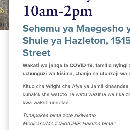
10am-2pm
Sehemu ya Maegesho y
Shule ya Hazleton, 151
Street
Wakati wa janga la COVID-19, familia nying
uchunguzi wa kisima, chanjo na utunzaji wa 
Kituo cha Wright cha Afya ya Jamii kinaandaa
kuhakikisha watoto na watu wazima wa rika zo
kwa wakati unaofaa.
Tunapokea bima zote zikiwemo
Medicare/Medicaid/CHIP. Hakuna bima?