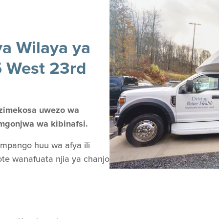
a Wilaya ya
5 West 23rd
i zimekosa uwezo wa
mgonjwa wa kibinafsi.
 mpango huu wa afya ili
te wanafuata njia ya chanjo