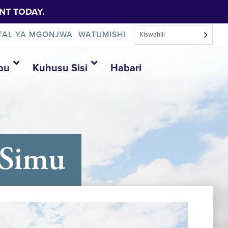
NT TODAY.
TAL YA MGONJWA
WATUMISHI
Kiswahili
bu
Kuhusu Sisi
Habari
 Simu