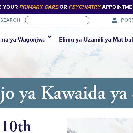
E YOUR
PRIMARY CARE
OR
PSYCHIATRY
APPOINTME
POR
SEARCH
ma ya Wagonjwa
Elimu ya Uzamili ya Matiba
njo ya Kawaida ya
 10th