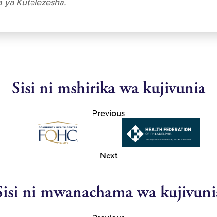
 ya Kutelezesha.
Sisi ni mshirika wa kujivunia
Previous
Next
Sisi ni mwanachama wa kujivuni