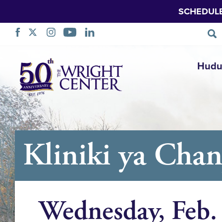
SCHEDUL
Ruka
Hudu
Urambazaji
Kliniki ya Cha
Wednesday, Feb.