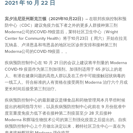
2021 年 10 月 22 日
宾夕法尼亚州斯克兰顿（2021年10月22日）--
在联邦疾病控制和预
防中心（CDC）建议免疫力低下者之外的更多人群接种第三剂
Moderna公司的COVID-19疫苗后，莱特社区卫生中心（Wright
Center for Community Health）将于10月23日
（
周六）开始在拉克
瓦纳县、卢泽恩县和韦恩县的地区社区诊所安排和接种第三剂
Moderna公司的COVID-19疫苗，
。
疾病预防控制中心在 10 月 21 日的会议上建议将半剂量的 Moderna
COVID-19 疫苗作为第三剂加强剂。加强剂适用于 65 岁以上的老
人、有潜在健康问题的高危人群以及在工作中可能接触冠状病毒的
一线工人。符合标准的人有资格在接受两剂 Moderna 治疗六个月或
更长时间后接受第三剂治疗。
疾病预防控制中心的最新建议是继食品和药物管理局本月早些时候
提出的相同指导方针，以及疾病预防控制中心此前在 9 月份批准中
度至重度免疫力低下者在接种第二剂疫苗至少 28 天后接种
Moderna 和辉瑞生物技术公司的第三剂强化疫苗之后提出的。自疾
病预防控制中心上个月做出决定以来，赖特社区卫生中心一直在为
患者接种辉瑞和 Moderna 强化疫苗。