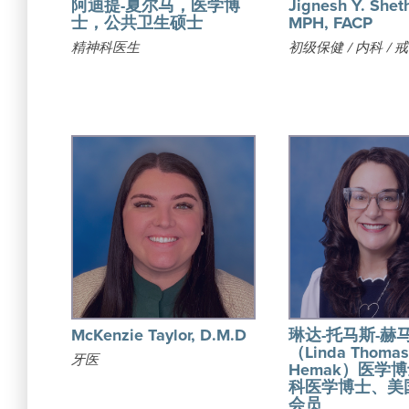
阿迪提-夏尔马，医学博
Jignesh Y. Sheth
士，公共卫生硕士
MPH, FACP
精神科医生
初级保健 / 内科 / 
McKenzie Taylor, D.M.D
琳达-托马斯-赫
（Linda Thomas
牙医
Hemak）医学
科医学博士、美
会员