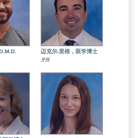
 D.M.D.
迈克尔-里根，医学博士
牙医