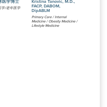
林医学博士
Kristina Tanovic, M.D.,
FACP, DABOM,
医学/老年医学
DipABLM
Primary Care / Internal
Medicine / Obesity Medicine /
Lifestyle Medicine