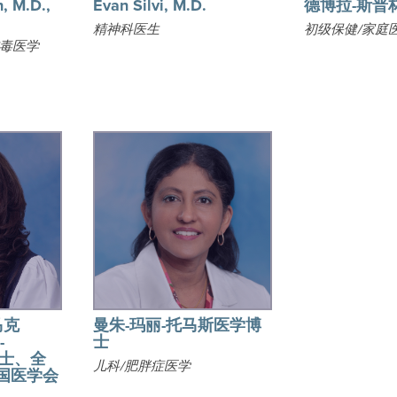
, M.D.,
Evan Silvi, M.D.
德博拉-斯普
精神科医生
初级保健/家庭
戒毒医学
马克
曼朱-玛丽-托马斯医学博
-
士
博士、全
儿科/肥胖症医学
国医学会