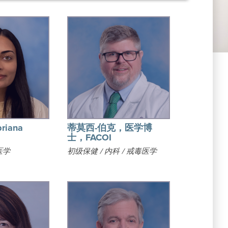
iana
蒂莫西-伯克，医学博
士，FACOI
医学
初级保健 / 内科 / 戒毒医学