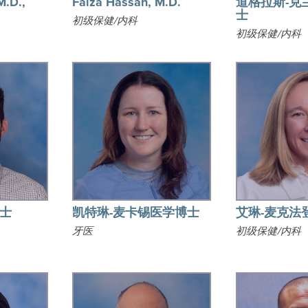
M.D.,
Faiza Hassan, M.D.
道格拉斯-克
士
初级保健/内科
初级保健/内科
博士
凯特琳-麦卡锡医学博士
艾琳-麦克法
牙医
初级保健/内科