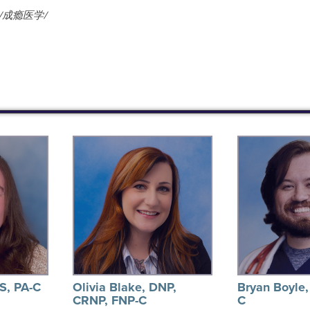
/成瘾医学/
S, PA-C
Olivia Blake, DNP,
Bryan Boyle
CRNP, FNP-C
C