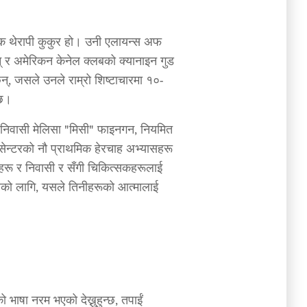
क थेरापी कुकुर हो। उनी एलायन्स अफ
िन् र अमेरिकन केनेल क्लबको क्यानाइन गुड
िन्, जसले उनले राम्रो शिष्टाचारमा १०-
दछ।
 निवासी मेलिसा "मिसी" फाइनगन, नियमित
इट सेन्टरको नौ प्राथमिक हेरचाह अभ्यासहरू
ारीहरू र निवासी र सँगी चिकित्सकहरूलाई
धेरैको लागि, यसले तिनीहरूको आत्मालाई
ो भाषा नरम भएको देख्नुहुन्छ, तपाईं