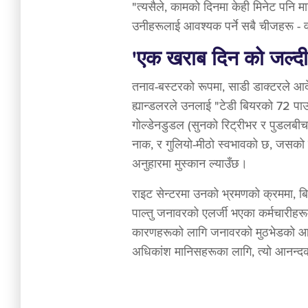
"त्यसैले, कामको दिनमा केही मिनेट पनि म
उनीहरूलाई आवश्यक पर्ने सबै चीजहरू -
'एक खराब दिन को जल्दी
तनाव-बस्टरको रूपमा, साडी डाक्टरले आ
ह्यान्डलरले उनलाई "टेडी बियरको 72 पाउ
गोल्डेनडुडल (सुनको रिट्रीभर र पुडलबी
नाक, र गुलियो-मीठो स्वभावको छ, जसको
अनुहारमा मुस्कान ल्याउँछ।
राइट सेन्टरमा उनको भ्रमणको क्रममा, बिर
पाल्तु जनावरको एलर्जी भएका कर्मचारीहरू
कारणहरूको लागि जनावरको मुठभेडको आन
अधिकांश मानिसहरूका लागि, त्यो आनन्द