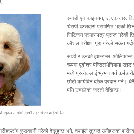
न्।
स्याडी एन फाइनगन, २, एक वास्तवि
थेरापी डग्सद्वारा प्रमाणित भएकी छ
सिटिजन प्रमाणपत्र प्राप्त गरेकी छ
कौशल परीक्षण पूरा गरेको संकेत गर्
साडी र उनको ह्यान्डलर, ओलिफान्ट
रूपमा पूर्वोत्तर पेन्सिलभेनियामा रा
मध्ये प्रत्येकलाई भ्रमण गर्न कर्मच
छोटो कार्यदिन ब्रेक प्रदान गर्न। 
पनि उचालेको जस्तो देखिन्छ।
ल्डेनडुडल साडीको आफ्नै राइट सेन्टर आईडी बिल्ला
ीहरूसँग कुराकानी गरेको देख्नुहुन्छ भने, तपाईंले तुरुन्तै उनीहरूको शरीरक