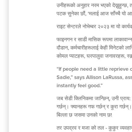
उनीहरूको अनुहार नरम भएको देख्नुहुन्छ, त
पटक सुनेका छौं, 'मलाई आज साँच्चै यो
राइट सेन्टरले नोभेम्बर २०२३ मा यो कार
फाइनगन र साडी मासिक रूपमा लाकावान्ना, 
दौडान, कर्मचारीहरूलाई केही मिनेटको लागि 
कोमल प्याटहरू, घरपालुवा जनावरहरू, स्क
“If people need a little repriev
Sadie,” says Allison LaRussa, as
instantly feel good.”
जब सेडी क्लिनिकमा जान्छिन्, उनी प्राय: 
गर्छन्। फ्यानहरू गफ गर्छन् र कुरा गर्
बिल्ला छ जसमा उनको नाम छ!
तर उपद्रव र मजा को तल - कुकुर व्यवहार