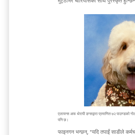
मुट्ठीभर चीरियोसको साथ पुरस्कृत हुन्छि
एलायन्स अफ थेरापी डग्सद्वारा प्रमाणित ७२ पाउण्डको गो
पनि छ।
फाइनगन भन्छन्, "यदि तपाईं साडीले कर्मचार