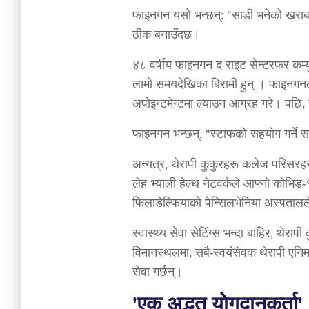
फाइनगन यसो भन्छन्: "साडी भनेको खराब दिनक
ठीक बनाउँदछ।
४८ वर्षीय फाइनगन द राइट सेन्टरफर कम्य
लामो समयदेखिका बिरामी हुन् । फाइनगनले
अपोइन्टमेन्टमा ल्याउन आग्रह गरे। पछि,
फाइनगन भन्छन्, "स्टाफको सहयोग गर्ने 
अन्यत्र, थेरापी कुकुरहरू कलेज परिसरहरू
लेह भ्याली हेल्थ नेटवर्कले आफ्नो कोभि
फिलाडेल्फियाको पेन्सिलभेनिया अस्पताल
स्वास्थ्य सेवा सेटिंग्स भन्दा बाहिर, थेरा
विमानस्थलमा, सबै-स्वयंसेवक थेरापी एनिम
सेवा गर्छन्।
'एक अद्भुत योगदानकर्ता'