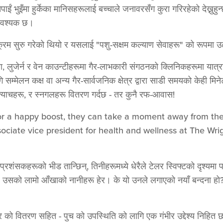
पाईं भुइँमा हुर्केका मानिसहरूलाई बच्चाले जनावरसँग कुरा गरिरहेको देख्नु
 आवश्यक छ।
्यक्रम सुरु गरेको थियो र यसलाई "पशु-सक्षम कल्याण सेवाहरू" को रूपमा 
लुजेर्न र वेन काउन्टीहरूमा गैर-लाभकारी संगठनको क्लिनिकहरूमा यात्रा 
सम्मेलन कक्ष वा अन्य गैर-सार्वजनिक क्षेत्र द्वारा साडी समयको केही मिने
्र्याचहरू, र स्नगलहरू वितरण गर्दछ - तर कुनै रफ-आवास!
e or a happy boost, they can take a moment away from the
sociate vice president for health and wellness at The Wri
प्रशंसकहरूको भीड तान्छिन्, तिनीहरूमध्ये धेरैले टेलर स्विफ्टको दृश्यमा
छन्। उसको लामो आँखाको नानीहरू हेर। के यो उनले लगाएको नयाँ बन्दना ह
 को वितरण सहित - पुच को उपस्थिति को लागि एक गंभीर उद्देश्य निहित