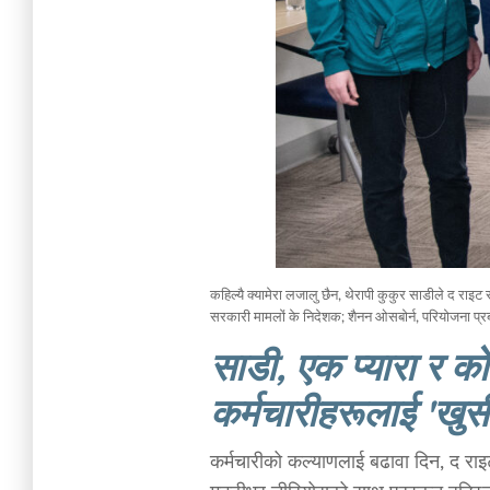
कहिल्यै क्यामेरा लजालु छैन, थेरापी कुकुर साडीले द राइट से
सरकारी मामलों के निदेशक; शैनन ओसबोर्न, परियोजना प्
साडी, एक प्यारा र को
कर्मचारीहरूलाई 'खुसी
कर्मचारीको कल्याणलाई बढावा दिन, द राइट