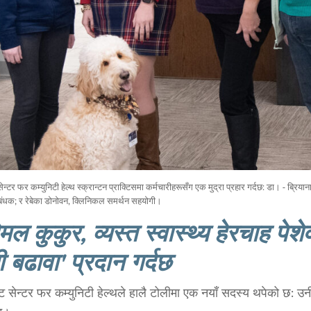
न्टर फर कम्युनिटी हेल्थ स्क्रान्टन प्राक्टिसमा कर्मचारीहरूसँग एक मुद्रा प्रहार गर्दछ: डा। - ब्रियाना 
रबंधक; र रेबेका डोनोवन, क्लिनिकल समर्थन सहयोगी।
मल कुकुर, व्यस्त स्वास्थ्य हेरचाह पे
 बढावा' प्रदान गर्दछ
 सेन्टर फर कम्युनिटी हेल्थले हालै टोलीमा एक नयाँ सदस्य थपेको छ: उनी 