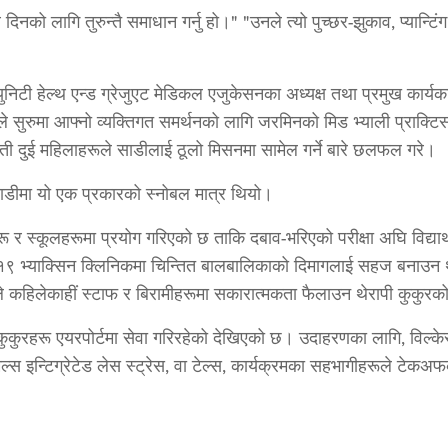
ो लागि तुरुन्तै समाधान गर्नु हो।" "उनले त्यो पुच्छर-झुकाव, प्यान्टिंग,
ुनिटी हेल्थ एन्ड ग्रेजुएट मेडिकल एजुकेसनका अध्यक्ष तथा प्रमुख कार्
 सुरुमा आफ्नो व्यक्तिगत समर्थनको लागि जरमिनको मिड भ्याली प्राक्टि
 ती दुई महिलाहरूले साडीलाई ठूलो मिसनमा सामेल गर्ने बारे छलफल गरे।
साडीमा यो एक प्रकारको स्नोबल मात्र थियो।
 र स्कूलहरूमा प्रयोग गरिएको छ ताकि दबाव-भरिएको परीक्षा अघि विद्यार्
ड-१९ भ्याक्सिन क्लिनिकमा चिन्तित बालबालिकाको दिमागलाई सहज बनाउन थे
ले कहिलेकाहीं स्टाफ र बिरामीहरूमा सकारात्मकता फैलाउन थेरापी कुकु
पी कुकुरहरू एयरपोर्टमा सेवा गरिरहेको देखिएको छ। उदाहरणका लागि, विल्केस-ब्
ल्स इन्टिग्रेटेड लेस स्ट्रेस, वा टेल्स, कार्यक्रमका सहभागीहरूले टेकअ