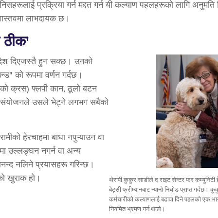
ानिसहरूलाई प्रक्रिया गर्न मद्दत गर्न यी कल्याण पहलहरूको लागि अनुमति 
 वास्तवमा लाभदायक छ।
 ठीक'
देश दिएजस्तै हुन सक्छ। उनको
न्ड" को रूपमा वर्णन गर्दछ।
चको क्रस) फ्लपी कान, ठूलो बटन
 संयोजनले उसले भेट्ने लगभग सबैको
ामीको हेरचाहमा बाधा नपुऱ्याउन वा
मा उल्लङ्घन नगर्न वा अन्य
न्द नलिने प्रयासहरू गरिन्छ।
को खुराक हो।
थेरापी कुकुर साडीले द राइट सेन्टर फर कम्युनिटी 
बेट्सी फ्रीम्यानबाट न्यानो निचोड प्राप्त गर्दछ। क
कर्मचारीको कल्याणलाई बढावा दिने पहलको एक भाग
नियमित भ्रमण गर्न थाले।