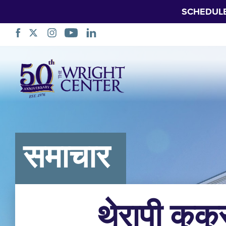
SCHEDUL
नेभिगेसन
स्किप
गर्नुहोस्
समाचार
थेरापी कुक