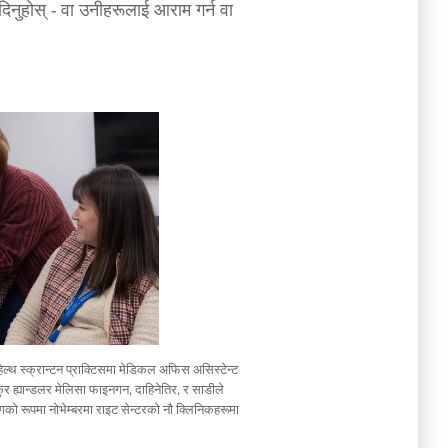
दिनुहोस् - वा उनीहरूलाई आराम गर्न वा
हेल्थ स्क्रान्टन प्राक्टिसमा मेडिकल अफिस असिस्टेन्ट
ुकुर ह्यान्डलर मेलिसा फाइनगन, दाहिनेतिर, र साडीले
को रूपमा नोभेम्बरमा राइट सेन्टरको नौ क्लिनिकहरूमा