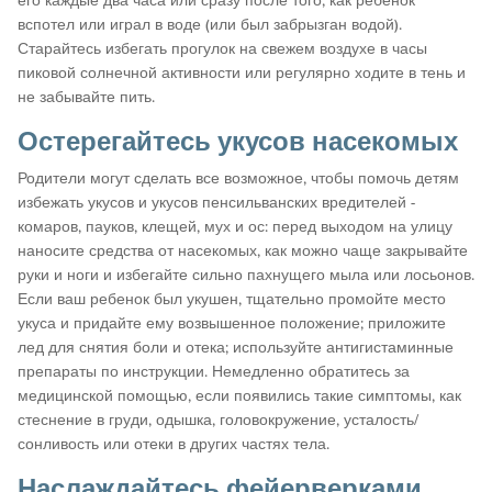
его каждые два часа или сразу после того, как ребенок
вспотел или играл в воде (или был забрызган водой).
Старайтесь избегать прогулок на свежем воздухе в часы
пиковой солнечной активности или регулярно ходите в тень и
не забывайте пить.
Остерегайтесь укусов насекомых
Родители могут сделать все возможное, чтобы помочь детям
избежать укусов и укусов пенсильванских вредителей -
комаров, пауков, клещей, мух и ос: перед выходом на улицу
наносите средства от насекомых, как можно чаще закрывайте
руки и ноги и избегайте сильно пахнущего мыла или лосьонов.
Если ваш ребенок был укушен, тщательно промойте место
укуса и придайте ему возвышенное положение; приложите
лед для снятия боли и отека; используйте антигистаминные
препараты по инструкции. Немедленно обратитесь за
медицинской помощью, если появились такие симптомы, как
стеснение в груди, одышка, головокружение, усталость/
сонливость или отеки в других частях тела.
Наслаждайтесь фейерверками