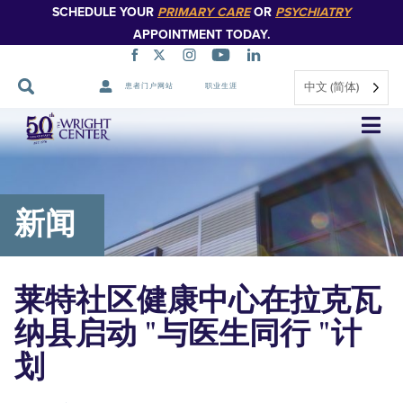
SCHEDULE YOUR
PRIMARY CARE
OR
PSYCHIATRY
APPOINTMENT TODAY.
中文 (简体)
患者门户网站
职业生涯
跳
过
导
航
新闻
莱特社区健康中心在拉克瓦
纳县启动 "与医生同行 "计
划