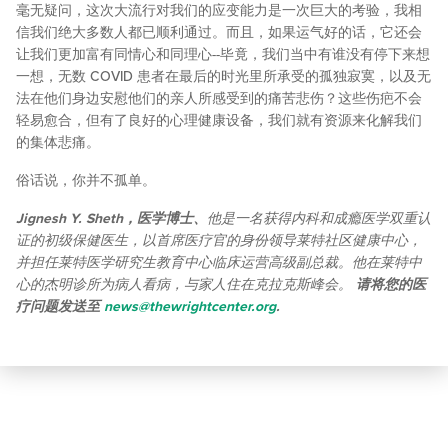
毫无疑问，这次大流行对我们的应变能力是一次巨大的考验，我相
信我们绝大多数人都已顺利通过。而且，如果运气好的话，它还会
让我们更加富有同情心和同理心--毕竟，我们当中有谁没有停下来想
一想，无数 COVID 患者在最后的时光里所承受的孤独寂寞，以及无
法在他们身边安慰他们的亲人所感受到的痛苦悲伤？这些伤疤不会
轻易愈合，但有了良好的心理健康设备，我们就有资源来化解我们
的集体悲痛。
俗话说，你并不孤单。
Jignesh Y. Sheth，医学博士、
他是一名获得内科和成瘾医学双重认
证的初级保健医生，以首席医疗官的身份领导莱特社区健康中心，
并担任莱特医学研究生教育中心临床运营高级副总裁。他在莱特中
心的杰明诊所为病人看病，与家人住在克拉克斯峰会。
请将您的医
疗问题发送至
news@thewrightcenter.org
.