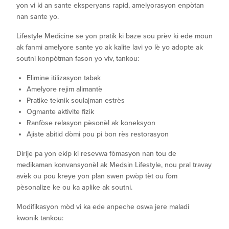
yon vi ki an sante eksperyans rapid, amelyorasyon enpòtan
nan sante yo.
Lifestyle Medicine se yon pratik ki baze sou prèv ki ede moun
ak fanmi amelyore sante yo ak kalite lavi yo lè yo adopte ak
soutni konpòtman fason yo viv, tankou:
Elimine itilizasyon tabak
Amelyore rejim alimantè
Pratike teknik soulajman estrès
Ogmante aktivite fizik
Ranfòse relasyon pèsonèl ak koneksyon
Ajiste abitid dòmi pou pi bon rès restorasyon
Dirije pa yon ekip ki resevwa fòmasyon nan tou de
medikaman konvansyonèl ak Medsin Lifestyle, nou pral travay
avèk ou pou kreye yon plan swen pwòp tèt ou fòm
pèsonalize ke ou ka aplike ak soutni.
Modifikasyon mòd vi ka ede anpeche oswa jere maladi
kwonik tankou: