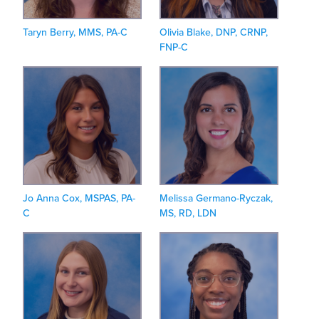
Taryn Berry, MMS, PA-C
Olivia Blake, DNP, CRNP,
FNP-C
Jo Anna Cox, MSPAS, PA-
Melissa Germano-Ryczak,
C
MS, RD, LDN