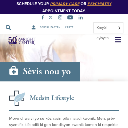
SCHEDULE YOUR
PRIMARY CARE
OR
PSYCHIATRY
APPOINTMENT TODAY.
Kreyòl
PORTAL PASYAN
KARYE
Sote
ayisyen
Navigasyon
Sèvis nou yo
Medsin Lifestyle
Move chwa vi yo se kòz rasin pifò maladi kwonik. Men, prèv
syantifik klè: adilt ki gen kondisyon kwonik komen ki respekte