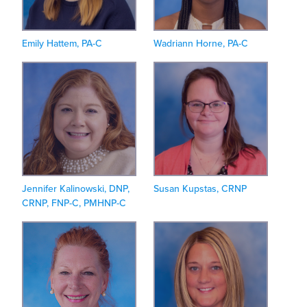
Emily Hattem, PA-C
Wadriann Horne, PA-C
Jennifer Kalinowski, DNP,
Susan Kupstas, CRNP
CRNP, FNP-C, PMHNP-C