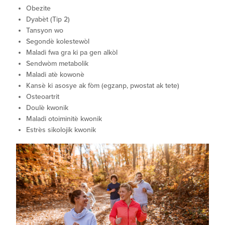
Obezite
Dyabèt (Tip 2)
Tansyon wo
Segondè kolestewòl
Maladi fwa gra ki pa gen alkòl
Sendwòm metabolik
Maladi atè kowonè
Kansè ki asosye ak fòm (egzanp, pwostat ak tete)
Osteoartrit
Doulè kwonik
Maladi otoiminitè kwonik
Estrès sikolojik kwonik