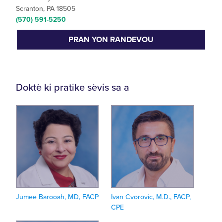
Scranton, PA 18505
(570) 591-5250
PRAN YON RANDEVOU
Doktè ki pratike sèvis sa a
Jumee Barooah, MD, FACP
Ivan Cvorovic, M.D., FACP,
CPE