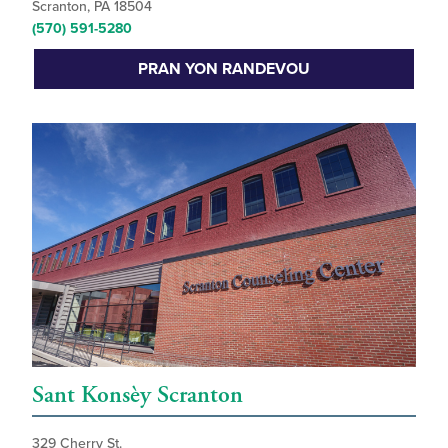
Scranton, PA 18504
(570) 591-5280
PRAN YON RANDEVOU
Sant Konsèy Scranton
329 Cherry St.