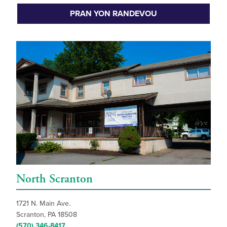
PRAN YON RANDEVOU
North Scranton
1721 N. Main Ave.
Scranton, PA 18508
(570) 346-8417