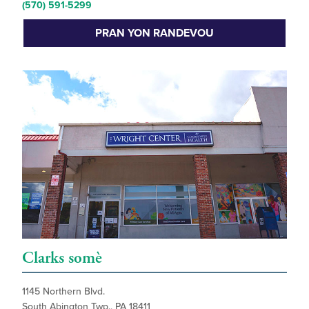
(570) 591-5299
PRAN YON RANDEVOU
Clarks somè
1145 Northern Blvd.
South Abington Twp., PA 18411