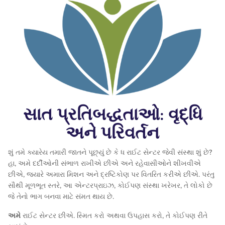
સાત પ્રતિબદ્ધતાઓ: વૃદ્ધિ
અને પરિવર્તન
શું તમે ક્યારેય તમારી જાતને પૂછ્યું છે કે ધ રાઈટ સેન્ટર જેવી સંસ્થા શું છે?
હા, અમે દર્દીઓની સંભાળ રાખીએ છીએ અને રહેવાસીઓને શીખવીએ
છીએ, જ્યારે અમારા મિશન અને દ્રષ્ટિકોણ પર વિતરિત કરીએ છીએ. પરંતુ
સૌથી મૂળભૂત સ્તરે, આ એન્ટરપ્રાઇઝ, કોઈપણ સંસ્થા ખરેખર, તે લોકો છે
જે તેનો ભાગ બનવા માટે સંમત થાય છે.
અમે
રાઈટ સેન્ટર છીએ. સ્મિત કરો અથવા ઉપહાસ કરો, તે કોઈપણ રીતે