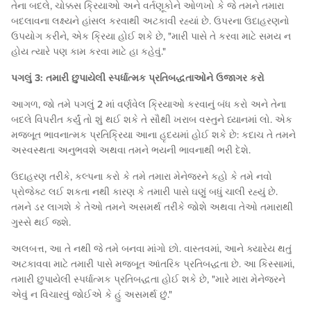
તેના બદલે, ચોક્કસ ક્રિયાઓ અને વર્તણૂકોને ઓળખો કે જે તમને તમારા
બદલાવના લક્ષ્યને હાંસલ કરવાથી અટકાવી રહ્યાં છે. ઉપરના ઉદાહરણનો
ઉપયોગ કરીને, એક ક્રિયા હોઈ શકે છે, "મારી પાસે તે કરવા માટે સમય ન
હોય ત્યારે પણ કામ કરવા માટે હા કહેવું."
પગલું 3: તમારી છુપાયેલી સ્પર્ધાત્મક પ્રતિબદ્ધતાઓને ઉજાગર કરો
આગળ, જો તમે પગલું 2 માં વર્ણવેલ ક્રિયાઓ કરવાનું બંધ કરો અને તેના
બદલે વિપરીત કર્યું તો શું થઈ શકે તે સૌથી ખરાબ વસ્તુને ધ્યાનમાં લો. એક
મજબૂત ભાવનાત્મક પ્રતિક્રિયા આના હૃદયમાં હોઈ શકે છે: કદાચ તે તમને
અસ્વસ્થતા અનુભવશે અથવા તમને ભયની ભાવનાથી ભરી દેશે.
ઉદાહરણ તરીકે, કલ્પના કરો કે તમે તમારા મેનેજરને કહો કે તમે નવો
પ્રોજેક્ટ લઈ શકતા નથી કારણ કે તમારી પાસે ઘણું બધું ચાલી રહ્યું છે.
તમને ડર લાગશે કે તેઓ તમને અસમર્થ તરીકે જોશે અથવા તેઓ તમારાથી
ગુસ્સે થઈ જશે.
અલબત્ત, આ તે નથી જે તમે બનવા માંગો છો. વાસ્તવમાં, આને ક્યારેય થતું
અટકાવવા માટે તમારી પાસે મજબૂત આંતરિક પ્રતિબદ્ધતા છે. આ કિસ્સામાં,
તમારી છુપાયેલી સ્પર્ધાત્મક પ્રતિબદ્ધતા હોઈ શકે છે, "મારે મારા મેનેજરને
એવું ન વિચારવું જોઈએ કે હું અસમર્થ છું."