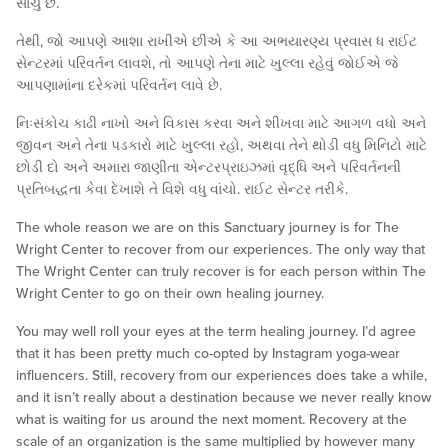
સાચું છે.
તેથી, જો આપણે આશા રાખીએ છીએ કે આ અભયારણ્ય પ્રવાસ ધ રાઈટ
સેન્ટરમાં પરિવર્તન લાવશે, તો આપણે તેના માટે ખુલ્લા રહેવું જોઈએ જે
આપણામાંના દરેકમાં પરિવર્તન લાવે છે.
નિઃસંકોચ કાઢી નાખો અને વિકાસ કરવા અને શીખવા માટે આગળ વધો અને
જીવન અને તેના પડકારો માટે ખુલ્લા રહો, અથવા તેને થોડી વધુ મિનિટો માટે
છોડી દો અને અમારા જાણીતા એન્ટરપ્રાઇઝમાં વૃદ્ધિ અને પરિવર્તનની
પ્રતિબદ્ધતા કેવા દેખાશે તે વિશે વધુ વાંચો. રાઈટ સેન્ટર તરીકે.
The whole reason we are on this Sanctuary journey is for The
Wright Center to recover from our experiences. The only way that
The Wright Center can truly recover is for each person within The
Wright Center to go on their own healing journey.
You may well roll your eyes at the term healing journey. I’d agree
that it has been pretty much co-opted by Instagram yoga-wear
influencers. Still, recovery from our experiences does take a while,
and it isn’t really about a destination because we never really know
what is waiting for us around the next moment. Recovery at the
scale of an organization is the same multiplied by however many