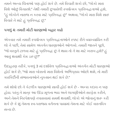
તમને અન્ય ચિંતાઓ પણ હોઈ શકે છે. તમે વિચારી શકો છો, "લોકો મારા
વિશે ઓછું વિચારશે." તેથી તમારી છુપાયેલી સ્પર્ધાત્મક પ્રતિબદ્ધતાઓ હશે,
"હું લોકોને નારાજ ન કરવા માટે પ્રતિબદ્ધ છું" અથવા, "લોકો મારા વિશે સારું
વિચારે તે માટે હું પ્રતિબદ્ધ છું."
પગલું 4: તમારી મોટી ધારણાઓ બહાર કાઢો
એકવાર તમે તમારી સ્પર્ધાત્મક પ્રતિબદ્ધતાઓને સ્પષ્ટ રીતે વ્યાખ્યાયિત કરી
લો તે પછી, તેમાં સામેલ અંતર્ગત ધારણાઓને ઓળખો. તમારી જાતને પૂછો,
"જે વસ્તુને ટાળવા માટે હું પ્રતિબદ્ધ છું તે થાય તો તે શા માટે ખરાબ હશે? હું
આવું થવાથી કેમ ડરું છું?"
ઉદાહરણ તરીકે, પગલું 3 માં દર્શાવેલ પ્રતિબદ્ધતાઓ અંતર્ગત મોટી ધારણાઓ
હોઈ શકે છે, "જો મારા બોસનો મારા વિશેનો અભિપ્રાય ઓછો થશે, તો મારી
કારકિર્દીની સંભાવનાઓને નુકસાન થઈ શકે છે."
તમે શોધો છો તે કેટલીક ધારણાઓ સાચી હોઈ શકે છે - અન્ય કદાચ ન પણ
હોય. પરંતુ તે માત્ર આ ઊંડા મૂળના ભય અને લાગણીઓને સરફેસ કરીને,
અને તેમને નિરપેક્ષપણે તપાસવામાં સમર્થ થવાથી, લોકો એ જોવાનું શરૂ કરી
શકે છે કે શું તેમના સ્વ-પરાજય વર્તનના પાયામાં તેમના માટે કોઈ વાસ્તવિક
સત્ય છે.