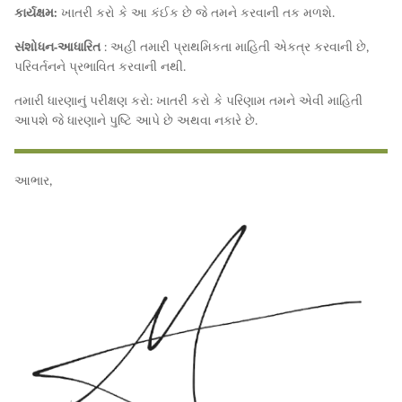
કાર્યક્ષમ:
ખાતરી કરો કે આ કંઈક છે જે તમને કરવાની તક મળશે.
સંશોધન-આધારિત
: અહીં તમારી પ્રાથમિકતા માહિતી એકત્ર કરવાની છે,
પરિવર્તનને પ્રભાવિત કરવાની નથી.
તમારી ધારણાનું પરીક્ષણ કરો: ખાતરી કરો કે પરિણામ તમને એવી માહિતી
આપશે જે ધારણાને પુષ્ટિ આપે છે અથવા નકારે છે.
આભાર,