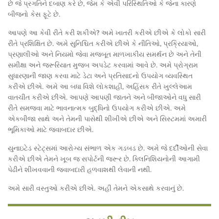
છે જે પ્રગતિને દબાણ કરે છે, જેમ કે એવી પરિસ્થિતિઓ કે જેના કારણે
બીજનો કેસ ફૂટે છે.
આપણે આ કેવી રીતે કરી શકીએ? અમે ખાતરી કરીએ છીએ કે લોકો સારી
રીતે પ્રશિક્ષિત છે. અમે સુનિશ્ચિત કરીએ છીએ કે નીતિઓ, પ્રક્રિયાઓ,
પ્રણાલીઓ અને નિયમો જેવા મજબૂત માળખાકીય સમર્થન છે અને તેની
સમીક્ષા અને જરૂરિયાત મુજબ અપડેટ કરવામાં આવે છે. અમે પ્રોગ્રામ
સુધારણાની જાણ કરવા માટે ડેટા અને પ્રતિસાદનો ઉપયોગ વ્યવસ્થિત
કરીએ છીએ. અમે આ બધા વિશે લોકશાહી, અહિંસક રીતે ખુલ્લેઆમ
વાતચીત કરીએ છીએ. આપણે આપણી જાતને અને બીજાઓને વધુ સારી
રીતે સમજવા માટે ભાવનાત્મક બુદ્ધિનો ઉપયોગ કરીએ છીએ. અમે
એકબીજા સાથે અને તેમની પાસેથી શીખીએ છીએ અને સિસ્ટમમાં અમારી
ભૂમિકાઓ માટે જવાબદાર છીએ.
યુનાઇટેડ સ્ટેટ્સમાં આરોગ્ય સંભાળ એક ગડબડ છે. અમે જે દર્દીઓની સેવા
કરીએ છીએ તેમને ખૂબ જ સપોર્ટની જરૂર છે. ક્લિનિશિયનોની આગામી
પેઢીને શીખવવાની જવાબદારી હળવાશથી લેવાની નથી.
અમે સારી વસ્તુઓ કરીએ છીએ. અહીં તેમને એકસાથે કરવાનું છે.