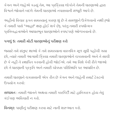
કેગન અને લાહેએ કહ્યું તેમ, આ પ્રક્રિયા લોકોને તેમની ધારણાઓ દ્વારા
વિશ્વને જોવાને બદલે તેમની ધારણાઓ તપાસવાની મંજૂરી આપે છે.
અહીંનો વિચાર ફક્ત સમસ્યાનું કારણ શું છે તે સમજીને ઉકેલવાનો નથી (જો
કે તમારી પાસે "આહા!" ક્ષણ હોઈ શકે છે), પરંતુ તમારી સ્પર્ધાત્મક
પ્રતિબદ્ધતાઓને આધારભૂત ધારણાઓને સ્પષ્ટપણે ઓળખવાનો છે.
પગલું 5: તમારી મોટી ધારણાઓનું પરીક્ષણ કરો
જ્યારે તમે સંતુષ્ટ થાઓ કે તમે સમસ્યાના વાસ્તવિક મૂળ સુધી પહોંચી ગયા
છો, ત્યારે તમારી આગામી ક્રિયા તમારી ધારણાઓને ચકાસવાની અને તે સાચી
છે કે નહીં તે સ્થાપિત કરવાની હોવી જોઈએ. તમે આ વિશે કેવી રીતે જાઓ
છો તે ધારણાની પ્રકૃતિ અને તમારી ચોક્કસ પરિસ્થિતિ પર આધારિત છે.
તમારી ધારણાને ચકાસવાની એક રીત છે કેગન અને લાહેની સ્માર્ટ ટેસ્ટનો
ઉપયોગ કરવો:
સલામત
: તમારી જાતને અથવા તમારી કારકિર્દી માટે હાનિકારક હોય તેવું
કંઈપણ અવિચારી ન કરો.
વિનમ્ર:
પાણીનું પરીક્ષણ કરવા માટે નાની શરૂઆત કરો.