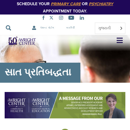
SCHEDULE YOUR
PRIMARY CARE
OR
PSYCHIATRY
APPOINTMENT TODAY.
ગુજરાતી
પેશન્ટ પોર્ટલ
કારકિર્દી
નેવિગેશન
છોડો
સાત પ્રતિબદ્ધતા