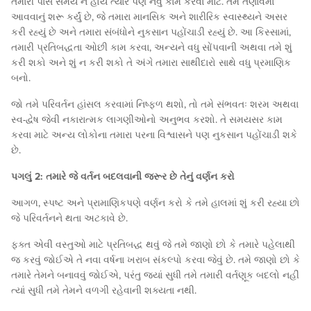
તમારી પાસે સમય ન હોય ત્યારે પણ નવું કામ કરવા માટે. તમે તણાવમાં
આવવાનું શરૂ કર્યું છે, જે તમારા માનસિક અને શારીરિક સ્વાસ્થ્યને અસર
કરી રહ્યું છે અને તમારા સંબંધોને નુકસાન પહોંચાડી રહ્યું છે. આ કિસ્સામાં,
તમારી પ્રતિબદ્ધતા ઓછી કામ કરવા, અન્યને વધુ સોંપવાની અથવા તમે શું
કરી શકો અને શું ન કરી શકો તે અંગે તમારા સાથીદારો સાથે વધુ પ્રમાણિક
બનો.
જો તમે પરિવર્તન હાંસલ કરવામાં નિષ્ફળ થશો, તો તમે સંભવતઃ શરમ અથવા
સ્વ-દ્વેષ જેવી નકારાત્મક લાગણીઓનો અનુભવ કરશો. તે સમયસર કામ
કરવા માટે અન્ય લોકોના તમારા પરના વિશ્વાસને પણ નુકસાન પહોંચાડી શકે
છે.
પગલું 2: તમારે જે વર્તન બદલવાની જરૂર છે તેનું વર્ણન કરો
આગળ, સ્પષ્ટ અને પ્રામાણિકપણે વર્ણન કરો કે તમે હાલમાં શું કરી રહ્યા છો
જે પરિવર્તનને થતા અટકાવે છે.
ફક્ત એવી વસ્તુઓ માટે પ્રતિબદ્ધ થવું જે તમે જાણો છો કે તમારે પહેલાથી
જ કરવું જોઈએ તે નવા વર્ષના ખરાબ સંકલ્પો કરવા જેવું છે. તમે જાણો છો કે
તમારે તેમને બનાવવું જોઈએ, પરંતુ જ્યાં સુધી તમે તમારી વર્તણૂક બદલો નહીં
ત્યાં સુધી તમે તેમને વળગી રહેવાની શક્યતા નથી.