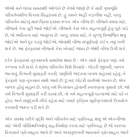
જેઓ મને લાંબા સમયથી ઓળખે છે તેઓ જાણે છે કે મારી પૃષ્ઠભૂમિ
પરિવર્તનશીલ વિકાસ સિદ્ધાંતમાં છે. હું તમને અહીં કંટાળીશ નહીં, પરંતુ
પરિવર્તન માટેનું મારું પ્રિય દ્રશ્ય રૂપક એક બીજ છે. બીજને વધવા માટે,
બીજનો કેસ તૂટી જવો જોઈએ. બીજનો કેસ એક મહત્વપૂર્ણ હેતુ પૂરો પાડે
છે, જે અસ્તિત્વ માટે અમૂલ્ય છે. પરંતુ, વધવા માટે, તે ખુલ્લું વિભાજિત થવું
જોઈએ અને દૂર પડવું જોઈએ, જેનાથી બીજ સંપૂર્ણપણે કંઈક નવું બની
શકે છે. આ ફેરફારમાં બીજનો કેસ ખોવાઈ જાય છે જેથી બીજ ઉગી શકે.
દરેક ફેરફારમાં નુકસાનનો સમાવેશ થાય છે - એક સારો ફેરફાર પણ. તમે
કલ્પના કરી શકો તે શ્રેષ્ઠ પરિવર્તન વિશે વિચારો - લોટરી જીતવી, બાળક
જન્મવું, વિશ્વની મુસાફરી કરવી, પાણીની અંદરના બબલ શહેરમાં રહેવું. તે
ફેરફારો પણ નુકસાન સાથે આવે છે: દુ:ખદ લોટરી વાર્તાઓ અનંત છે; એક
બાળક હોવું મહાન છે, પરંતુ તમે નિઃસંતાન હોવાની સ્વતંત્રતા ગુમાવો છો; જો
તમે વિશ્વની મુસાફરી કરી રહ્યાં છો, તો તમે મહત્વપૂર્ણ ઘટનાઓ માટે ઘરે ન
હોવ; અને સમુદ્રની નીચે રહેવા માટે તમારે કૃત્રિમ સૂર્યપ્રકાશનો ઉપયોગ
કરવાની જરૂર પડી શકે છે.
એક સંસ્થા તરીકે વૃદ્ધિ અને પરિવર્તન માટે પ્રતિબદ્ધ થવું એ એકબીજા
માટે એવી પરિસ્થિતિઓનું સહ-નિર્માણ કરવા માટે પ્રતિબદ્ધ છે જે પરસ્પર
વિકાસને પ્રોત્સાહન આપે છે અને અસંતુલનની ભાવનાને પ્રોત્સાહન આપે