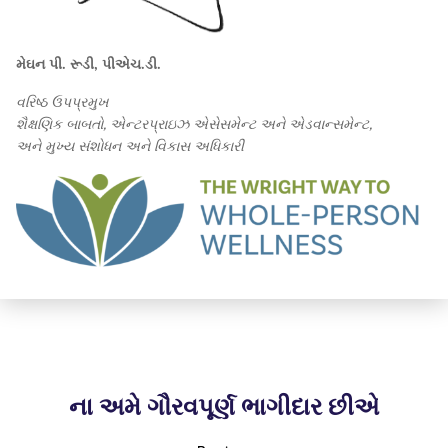
મેઘન પી. રૂડી, પીએચ.ડી.
વરિષ્ઠ ઉપપ્રમુખ
શૈક્ષણિક બાબતો, એન્ટરપ્રાઇઝ એસેસમેન્ટ અને એડવાન્સમેન્ટ,
અને મુખ્ય સંશોધન અને વિકાસ અધિકારી
ના અમે ગૌરવપૂર્ણ ભાગીદાર છીએ