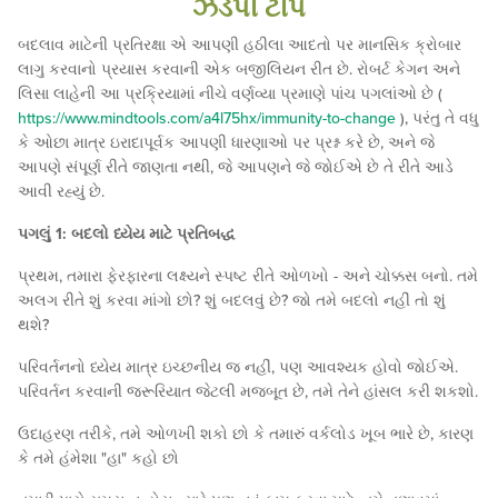
ઝડપી ટીપ
બદલાવ માટેની પ્રતિરક્ષા એ આપણી હઠીલા આદતો પર માનસિક ક્રોબાર
લાગુ કરવાનો પ્રયાસ કરવાની એક બજીલિયન રીત છે. રોબર્ટ કેગન અને
લિસા લાહેની આ પ્રક્રિયામાં નીચે વર્ણવ્યા પ્રમાણે પાંચ પગલાંઓ છે (
https://www.mindtools.com/a4l75hx/immunity-to-change
), પરંતુ તે વધુ
કે ઓછા માત્ર ઇરાદાપૂર્વક આપણી ધારણાઓ પર પ્રશ્ન કરે છે, અને જે
આપણે સંપૂર્ણ રીતે જાણતા નથી, જે આપણને જે જોઈએ છે તે રીતે આડે
આવી રહ્યું છે.
પગલું 1: બદલો ધ્યેય માટે પ્રતિબદ્ધ
પ્રથમ, તમારા ફેરફારના લક્ષ્યને સ્પષ્ટ રીતે ઓળખો - અને ચોક્કસ બનો. તમે
અલગ રીતે શું કરવા માંગો છો? શું બદલવું છે? જો તમે બદલો નહીં તો શું
થશે?
પરિવર્તનનો ધ્યેય માત્ર ઇચ્છનીય જ નહીં, પણ આવશ્યક હોવો જોઈએ.
પરિવર્તન કરવાની જરૂરિયાત જેટલી મજબૂત છે, તમે તેને હાંસલ કરી શકશો.
ઉદાહરણ તરીકે, તમે ઓળખી શકો છો કે તમારું વર્કલોડ ખૂબ ભારે છે, કારણ
કે તમે હંમેશા "હા" કહો છો