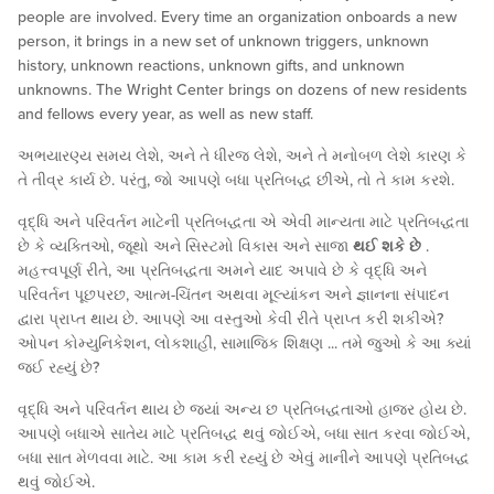
people are involved. Every time an organization onboards a new
person, it brings in a new set of unknown triggers, unknown
history, unknown reactions, unknown gifts, and unknown
unknowns. The Wright Center brings on dozens of new residents
and fellows every year, as well as new staff.
અભયારણ્ય સમય લેશે, અને તે ધીરજ લેશે, અને તે મનોબળ લેશે કારણ કે
તે તીવ્ર કાર્ય છે. પરંતુ, જો આપણે બધા પ્રતિબદ્ધ છીએ, તો તે કામ કરશે.
વૃદ્ધિ અને પરિવર્તન માટેની પ્રતિબદ્ધતા એ એવી માન્યતા માટે પ્રતિબદ્ધતા
છે કે વ્યક્તિઓ, જૂથો અને સિસ્ટમો વિકાસ અને સાજા
થઈ શકે છે
.
મહત્ત્વપૂર્ણ રીતે, આ પ્રતિબદ્ધતા અમને યાદ અપાવે છે કે વૃદ્ધિ અને
પરિવર્તન પૂછપરછ, આત્મ-ચિંતન અથવા મૂલ્યાંકન અને જ્ઞાનના સંપાદન
દ્વારા પ્રાપ્ત થાય છે. આપણે આ વસ્તુઓ કેવી રીતે પ્રાપ્ત કરી શકીએ?
ઓપન કોમ્યુનિકેશન, લોકશાહી, સામાજિક શિક્ષણ ... તમે જુઓ કે આ ક્યાં
જઈ રહ્યું છે?
વૃદ્ધિ અને પરિવર્તન થાય છે જ્યાં અન્ય છ પ્રતિબદ્ધતાઓ હાજર હોય છે.
આપણે બધાએ સાતેય માટે પ્રતિબદ્ધ થવું જોઈએ, બધા સાત કરવા જોઈએ,
બધા સાત મેળવવા માટે. આ કામ કરી રહ્યું છે એવું માનીને આપણે પ્રતિબદ્ધ
થવું જોઈએ.